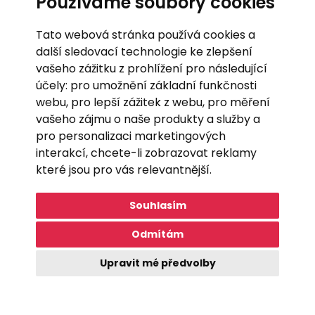
Používáme soubory cookies
Tato webová stránka používá cookies a
další sledovací technologie ke zlepšení
Rezervovat
vašeho zážitku z prohlížení pro následující
účely:
pro umožnění základní funkčnosti
webu
,
pro lepší zážitek z webu
,
pro měření
vašeho zájmu o naše produkty a služby a
pro personalizaci marketingových
interakcí
,
chcete-li zobrazovat reklamy
které jsou pro vás relevantnější
.
Nejčastější dotazy
Souhlasím
Odmítám
ohledně platby
Upravit mé předvolby
MOHU UPLATNIT PŘÍSPĚVEK OD