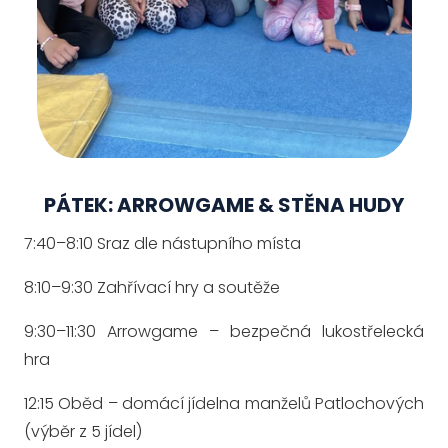
PÁTEK: ARROWGAME & STĚNA HUDY
7:40–8:10 Sraz dle nástupního místa
8:10–9:30 Zahřívací hry a soutěže
9:30–11:30 Arrowgame – bezpečná lukostřelecká
hra
12:15 Oběd – domácí jídelna manželů Patlochových
(výběr z 5 jídel)