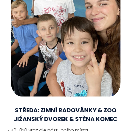
STŘEDA: ZIMNÍ RADOVÁNKY & ZOO
JIŽANSKÝ DVOREK & STĚNA KOMEC
7:40–8:10 Sraz dle nástupního místa