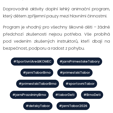
Doprovodné aktivity doplní lehký animační program,
který dětem zpříjemní pauzy mezi hlavními činnostmi.
Program je vhodný pro všechny šikovné děti – žádné
předchozí zkušenosti nejsou potřeba. Vše probíhá
pod vedením zkušených instruktorů, kteří dbají na
bezpečnost, podporu a radost z pohybu.
#SportivníAreálKOMEC
#jarniPrimestskeTabory
#jarniTaborBrno
#primestskiTabor
#primestskiTaborBrno
#sportovniTabor
#jarniPrazdninyBrno
#taborDeti
#BrnoDeti
#detskyTabor
#jarniTabor2026