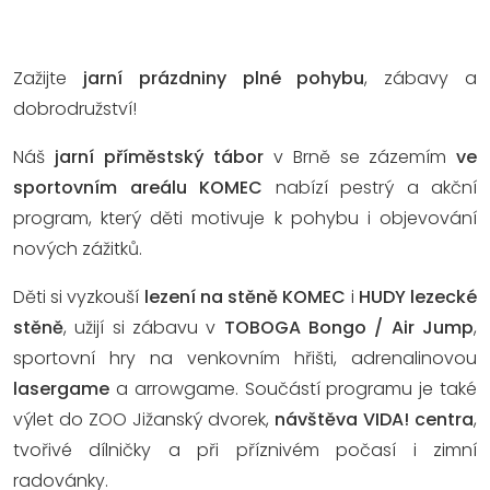
Zažijte
jarní prázdniny plné pohybu
, zábavy a
dobrodružství!
Náš
jarní příměstský tábor
v Brně se zázemím
ve
sportovním areálu KOMEC
nabízí pestrý a akční
program, který děti motivuje k pohybu i objevování
nových zážitků.
Děti si vyzkouší
lezení na stěně KOMEC
i
HUDY lezecké
stěně
, užijí si zábavu v
TOBOGA Bongo / Air Jump
,
sportovní hry na venkovním hřišti, adrenalinovou
lasergame
a arrowgame. Součástí programu je také
výlet do ZOO Jižanský dvorek,
návštěva VIDA! centra
,
tvořivé dílničky a při příznivém počasí i zimní
radovánky.